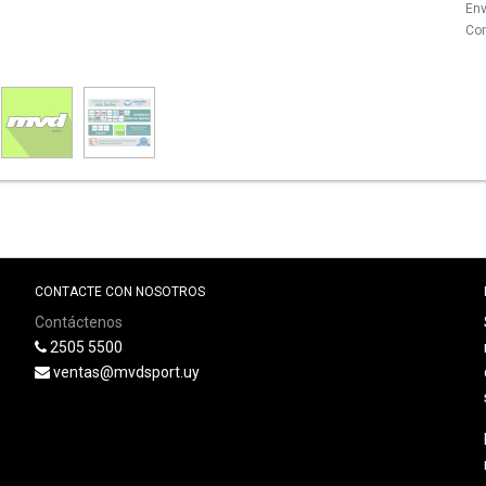
Env
Com
CONTACTE CON NOSOTROS
Contáctenos
2505 5500
ventas@mvdsport.uy