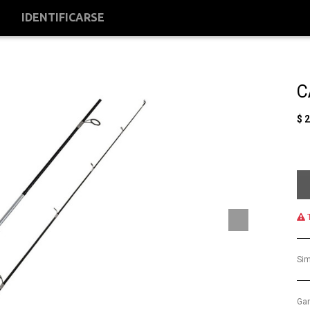
S
IDENTIFICARSE
C
$
2
T
Sim
Gar