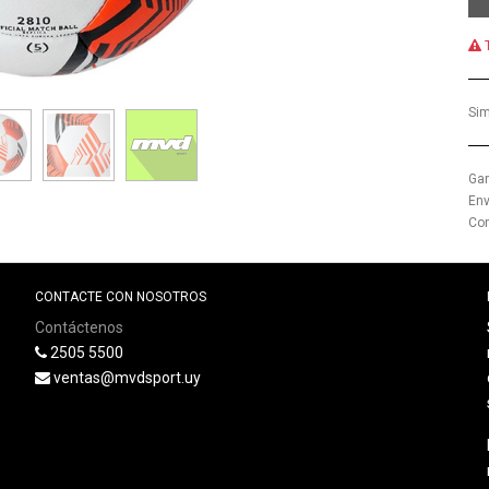
T
Sim
Gar
Env
Com
CONTACTE CON NOSOTROS
Contáctenos
2505 5500
ventas@mvdsport.uy