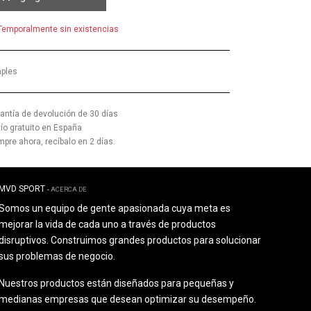
emporalmente sin existencias
ples
antía de devolución de 30 días
ío gratuito en España
pre ahora, recíbalo en 2 días.
MVD SPORT
-
ACERCA DE
Somos un equipo de gente apasionada cuya meta es
mejorar la vida de cada uno a través de productos
disruptivos. Construimos grandes productos para solucionar
sus problemas de negocio.
Nuestros productos están diseñados para pequeñas y
medianas empresas que desean optimizar su desempeño.