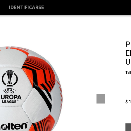
S
IDENTIFICARSE
P
E
U
Tal
$
1