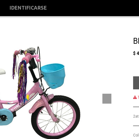
S
IDENTIFICARSE
B
$
4
T
2at
Col