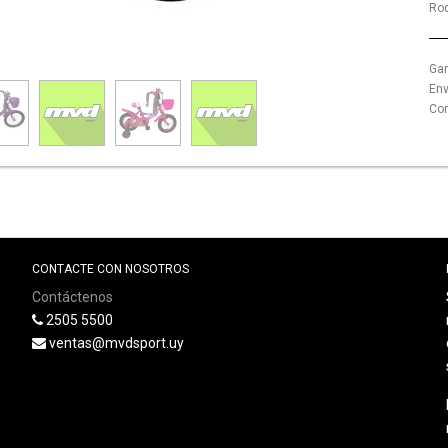
Ro
Gar
Env
Com
CONTACTE CON NOSOTROS
Contáctenos
2505 5500
ventas@mvdsport.uy