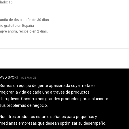
dado
:
16
antía de devolución de 30 días
ío gratuito en España
pre ahora, recíbalo en 2 días.
MVD SPORT
-
ACERCA DE
Somos un equipo de gente apasionada cuya meta es
mejorar la vida de cada uno a través de productos
disruptivos. Construimos grandes productos para solucionar
sus problemas de negocio.
Nuestros productos están diseñados para pequeñas y
medianas empresas que desean optimizar su desempeño.