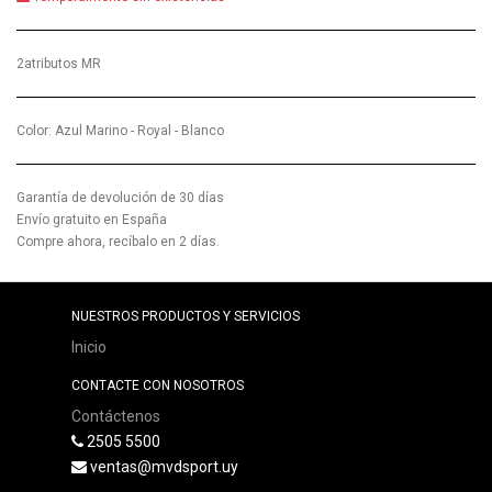
2atributos MR
Color
:
Azul Marino - Royal - Blanco
Garantía de devolución de 30 días
Envío gratuito en España
Compre ahora, recíbalo en 2 días.
NUESTROS PRODUCTOS Y SERVICIOS
Inicio
CONTACTE CON NOSOTROS
Contáctenos
2505 5500
ventas@mvdsport.uy