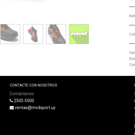
Ke
Col
Gar
Env
Com
CONTACTE CON NOSOTROS
Contáctenos
2505 5500
ventas@mvdsport.uy