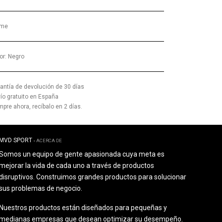
lme
or
:
Negro
antía de devolución de 30 días
ío gratuito en España
pre ahora, recíbalo en 2 días.
MVD SPORT
-
ACERCA DE
Somos un equipo de gente apasionada cuya meta es
mejorar la vida de cada uno a través de productos
disruptivos. Construimos grandes productos para solucionar
sus problemas de negocio.
Nuestros productos están diseñados para pequeñas y
medianas empresas que desean optimizar su desempeño.