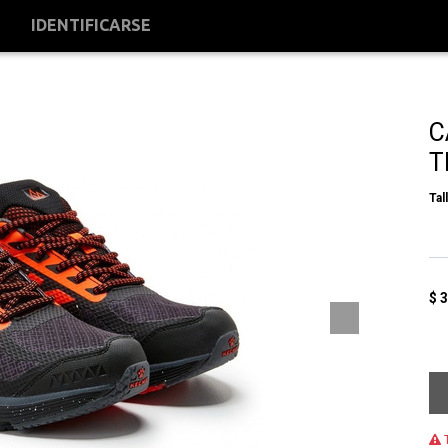
S
IDENTIFICARSE
C
T
Tal
$
3
T