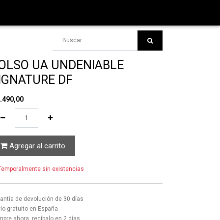
OLSO UA UNDENIABLE
IGNATURE DF
.490,00
Agregar al carrito
emporalmente sin existencias
antía de devolución de 30 días
ío gratuito en España
pre ahora, recíbalo en 2 días.