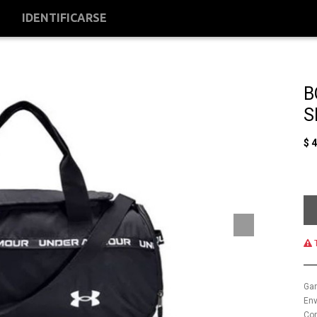
S
IDENTIFICARSE
B
S
$
4
T
Gar
Env
Com